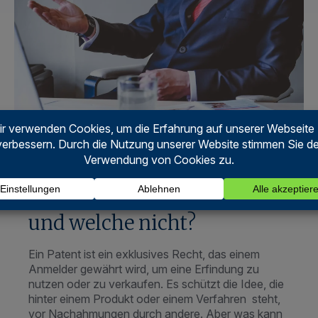
Welche Patente sind erlaubt
und welche nicht?
Ein Patent ist ein exklusives Recht, das einem
Anmelder gewährt wird, um eine Erfindung zu
nutzen oder zu verkaufen. Es schützt die Idee, die
hinter einem Produkt oder einem Verfahren steht,
vor Nachahmungen durch andere. Aber was kann
man überhaupt patentieren lassen und was nicht?
Patentfähige Erfindungen Es gibt verschiedene
Arten von Erfindungen, die für […]