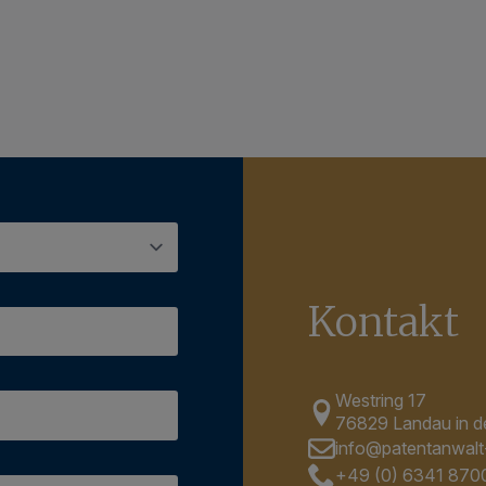
Kontakt
Westring 17
76829 Landau in de
info@patentanwalt
+49 (0) 6341 870