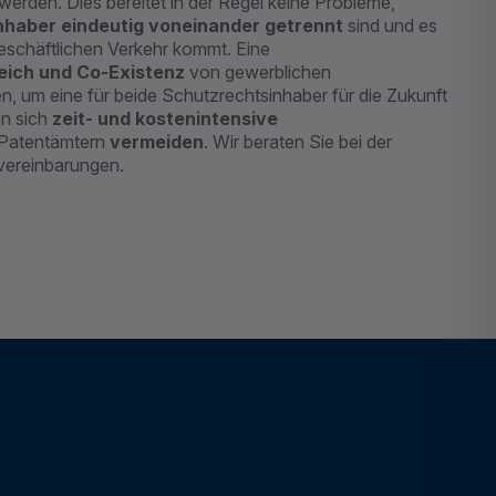
erden. Dies bereitet in der Regel keine Probleme,
haber eindeutig voneinander getrennt
sind und es
eschäftlichen Verkehr kommt. Eine
ich und Co-Existenz
von gewerblichen
 um eine für beide Schutzrechtsinhaber für die Zukunft
en sich
zeit- und kostenintensive
 Patentämtern
vermeiden
. Wir beraten Sie bei der
vereinbarungen.