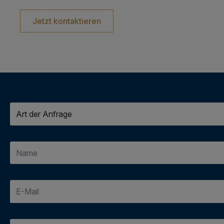
Jetzt kontaktieren
Art
dert
Anfrage
*
E-
Mail
*
Nachricht