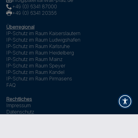
info@patentanwalt-pfalz.de
+49 (0) 6341 87000
+49 (0) 6341 20356
Überregional
IP-Schutz im Raum Kaiserslautern
IP-Schutz im Raum Ludwigshafen
IP-Schutz im Raum Karlsruhe
IP-Schutz im Raum Heidelberg
IP-Schutz im Raum Mainz
IP-Schutz im Raum Speyer
IP-Schutz im Raum Kandel
IP-Schutz im Raum Pirmasens
FAQ
Rechtliches
Impressum
Datenschutz
Privatsphäre