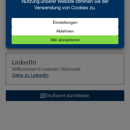
publication by Intellectual Asset Management
(IAM) that recognizes leading intellectual property
(IP) strategists worldwide.
We are proud to announce that
Astrid
Schwertfeger
has been recognized as one of
the
World's Leading IP Strategists 2025
.
LinkedIn
Willkommen in meinem Netzwerk
Gehe zu LinkedIn
Grußwort durchlesen